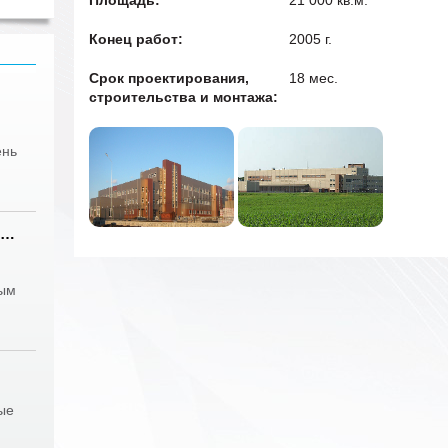
Площадь:
21 000 кв.м.
Конец работ:
2005 г.
Срок проектирования,
18 мес.
строительства и монтажа:
ень
м…
вым
ые